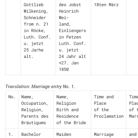
Gottlieb

des Jobst 
18ten März
Wilkening, 
Heinrich 
Schneider 
Wei-

from n. 21

land, 
in Röcke, 
Einliengers 
Luth. Conf. 
in Petzen

u. jetzt

Luth. Conf. 
25 Jarhe 
u. jetzt

alt.
24 Jahr alt

+27. Jan 
1850
Translation: Marriage entry No. 1.
No.
Name, 
Name, 
Time and 
Time
Occupation, 
Religion

Place

Plac
Religion,

Birth and 
of the 
of t
Parents des 
Residence

Proclamation
Mar
Bräutigums
of the Bride
1.
Bachelor 
Maiden 
Marriage 
and 