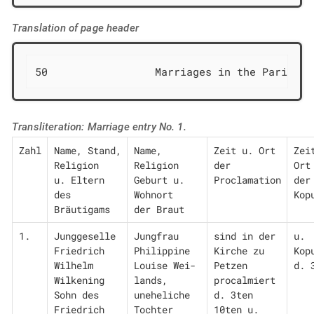
Translation of page header
50                 Marriages in the Parish P
Transliteration: Marriage entry No. 1.
Zahl
Name, Stand, 
Name, 
Zeit u. Ort

Zeit
Religion

Religion

der 
Ort

u. Eltern 
Geburt u. 
Proclamation
der 
des 
Wohnort

Kop
Bräutigams
der Braut
1.
Junggeselle 
Jungfrau 
sind in der 
u. 
Friedrich

Philippine 
Kirche zu

Kopu
Wilhelm 
Louise Wei-

Petzen 
d. 
Wilkening

lands, 
procalmiert

Sohn des 
uneheliche 
d. 3ten 
Friedrich 
Tochter

10ten u. 