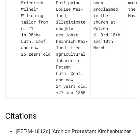
Friedrich

Philippine 
bann 
marr
Wilhelm 
Louise Wei-

proclaimed 
the 
Wilkening, 
land, 
in the 
May
tailor from 
illegitimate 
church at

n. 21

daughter

Petzen

in Röcke. 
des Jobst 
d. 3rd 10th 
Luth. Conf. 
Heinrich Wei-

and 18th 
and now

land, free 
March
25 zears old
agricultural 
laborer in 
Petzen

Luth. Conf. 
and now

24 years old.

+27 Jan 1850
Citations
[PET-M-1812c] "Archion Protestant Kirchenbücher