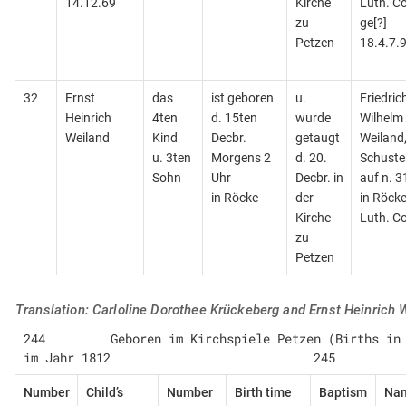
14.12.69
Kirche
Luth. Co
zu
ge[?]
Petzen
18.4.7.
32
Ernst
das
ist geboren
u.
Friedric
Heinrich
4ten
d. 15ten
wurde
Wilhelm
Weiland
Kind
Decbr.
getaugt
Weiland
u. 3ten
Morgens 2
d. 20.
Schuste
Sohn
Uhr
Decbr. in
auf n. 3
in Röcke
der
in Röcke
Kirche
Luth. Co
zu
Petzen
Translation: Carloline Dorothee Krückeberg and Ernst Heinrich 
244         Geboren im Kirchspiele Petzen (Births in the Parish of Petze
im Jahr 1812                            245
Number
Child’s
Number
Birth time
Baptism
Nam