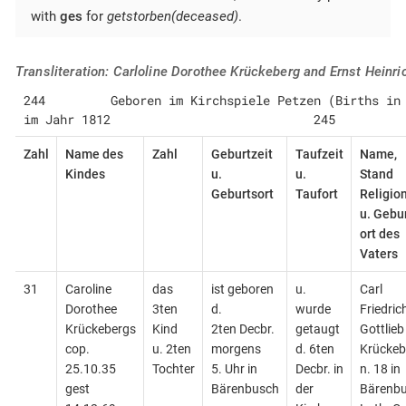
with
ges
for
getstorben(deceased)
.
Transliteration: Carloline Dorothee Krückeberg and Ernst Heinr
244         Geboren im Kirchspiele Petzen (Births in the Parish of Petze
im Jahr 1812                            245
Zahl
Name des
Zahl
Geburtzeit
Taufzeit
Name,
Kindes
u.
u.
Stand
Geburtsort
Taufort
Religio
u. Gebu
ort des
Vaters
31
Caroline
das
ist geboren
u.
Carl
Dorothee
3ten
d.
wurde
Friedric
Krückebergs
Kind
2ten Decbr.
getaugt
Gottlieb
cop.
u. 2ten
morgens
d. 6ten
Krückeb
25.10.35
Tochter
5. Uhr in
Decbr. in
n. 18 in
gest
Bärenbusch
der
Bärenb