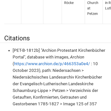
Röcke
Church
in R
at
Lut
Petzen
Citations
[PET-B-1812b] "Archion Protestant Kirchenbücher
Portal", database with images,
Archion
(
https://www.archion.de/p/466353a0e4/
: 10
October 2023), path: Niedersachsen >
Niedersächsisches Landesarchiv Kirchenbücher
der Evangelisch-Lutherischen Landeskirche
Schaumburg-Lippe > Petzen > Verzeichnis der
Getauften, Konfirmierten, Getrauten und
Gestorbenen 1785-1827 > Image 125 of 357