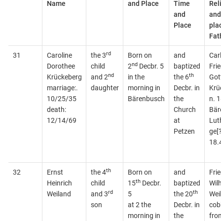
Name
and Place
Time
Rel
and
and
Place
pla
Fat
rd
31
Caroline
the 3
Born on
and
Car
nd
Dorothee
child
2
Decbr. 5
baptized
Frie
nd
th
Krückeberg
and 2
in the
the 6
Gott
marriage:.
daughter
morning in
Decbr. in
Krü
10/25/35
Bärenbusch
the
n. 1
death:
Church
Bär
12/14/69
at
Lut
Petzen
ge[?
18.
th
32
Ernst
the 4
Born on
and
Frie
th
Heinrich
child
15
Decbr.
baptized
Wil
rd
th
Weiland
and 3
5
the 20
Wei
son
at 2 the
Decbr. in
cob
morning in
the
fro