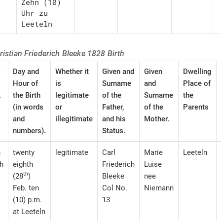
Zehn (10) 
Uhr zu 
Leeteln
ristian Friederich Bleeke 1828 Birth
-
Day and
Whether it
Given and
Given
Dwelling
Hour of
is
Surname
and
Place of
.
the Birth
legitimate
of the
Surname
the
(in words
or
Father,
of the
Parents
and
illegitimate
and his
Mother.
numbers).
Status.
n
twenty
legitimate
Carl
Marie
Leeteln
ch
eighth
Friederich
Luise
th
(28
)
Bleeke
nee
Feb. ten
Col No.
Niemann
(10) p.m.
13
at Leeteln