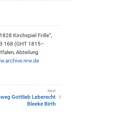
828 Kirchspiel Frille”,
t, B 168 (GHT 1815–
falen, Abteilung
w.archive.nrw.de
weg Gottlieb Leberecht
Bleeke Birth