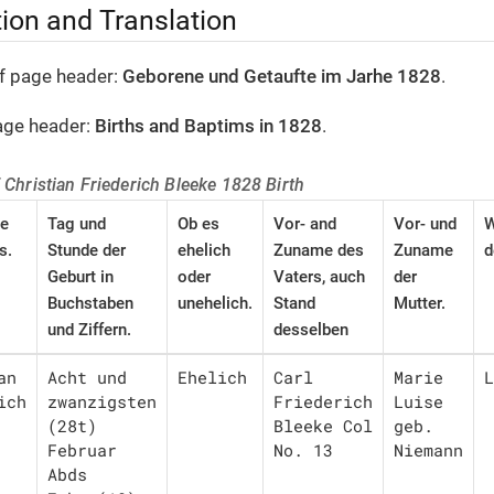
tion and Translation
of page header:
Geborene und Getaufte im Jarhe 1828
.
page header:
Births and Baptims in 1828
.
f Christian Friederich Bleeke 1828 Birth
e
Tag und
Ob es
Vor- and
Vor- und
W
s.
Stunde der
ehelich
Zuname des
Zuname
d
Geburt in
oder
Vaters, auch
der
Buchstaben
unehelich.
Stand
Mutter.
und Ziffern.
desselben
n 
Acht und 
Ehelich
Carl 
Marie 
L
ch

zwanzigsten

Friederich

Luise 
(28t) 
Bleeke Col 
geb.

Februar 
No. 13
Niemann
Abds
