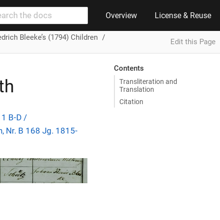
Overview
License & Reuse
edrich Bleeke’s (1794) Children
Edit this Page
Contents
th
Transliteration and
Translation
Citation
1 B-D /
, Nr. B 168 Jg. 1815-