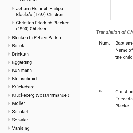
Johann Heinrich Philipp
Bleeke’s (1797) Children
Christian Friedrich Bleeke’s
(1800) Children
Translation of Ch
Blecken in Petzen Parish
Num.
Baptism
Buuck
Name of
Drinkuth
the child
Eggerding
Kuhlmann
Kleinschmidt
Krückeberg
9
Christia
Krückeberg (Söst/Immanuel)
Friederi
Möller
Bleeke
Schäkel
Schwier
Vahlsing