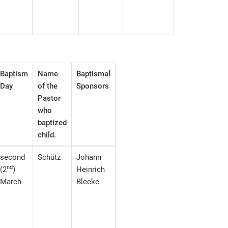
Baptism
Name
Baptismal
Day
of the
Sponsors
Pastor
who
baptized
child.
second
Schütz
Johann
nd
(2
)
Heinrich
March
Bleeke