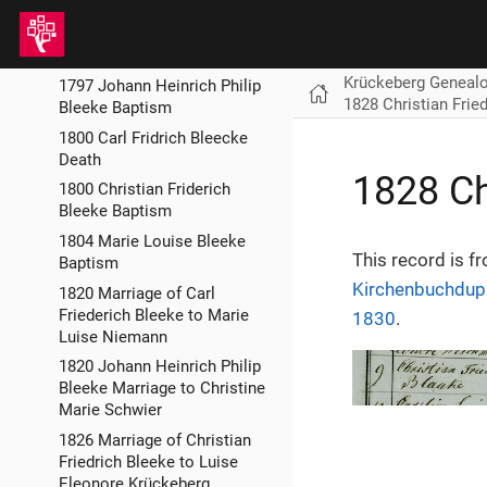
Baptism
1795 Johann Fridrich Bleecke
Burial
Krückeberg Geneal
1797 Johann Heinrich Philip
1828 Christian Fried
Bleeke Baptism
1800 Carl Fridrich Bleecke
Death
1828 Ch
1800 Christian Friderich
Bleeke Baptism
1804 Marie Louise Bleeke
This record is f
Baptism
Kirchenbuchdupl
1820 Marriage of Carl
Friederich Bleeke to Marie
1830
.
Luise Niemann
1820 Johann Heinrich Philip
Bleeke Marriage to Christine
Marie Schwier
1826 Marriage of Christian
Friedrich Bleeke to Luise
Eleonore Krückeberg