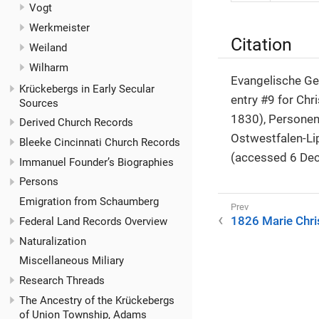
Vogt
Werkmeister
Citation
Weiland
Wilharm
Evangelische Gem
Krückebergs in Early Secular
entry #9 for Chr
Sources
1830), Personen
Derived Church Records
Ostwestfalen-Li
Bleeke Cincinnati Church Records
(accessed 6 De
Immanuel Founder’s Biographies
Persons
Emigration from Schaumberg
1826 Marie Chris
Federal Land Records Overview
Naturalization
Miscellaneous Miliary
Research Threads
The Ancestry of the Krückebergs
of Union Township, Adams