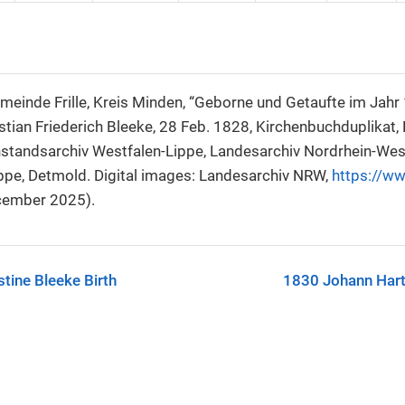
einde Frille, Kreis Minden, “Geborne und Getaufte im Jahr 1
istian Friederich Bleeke, 28 Feb. 1828, Kirchenbuchduplika
standsarchiv Westfalen-Lippe, Landesarchiv Nordrhein-West
ppe, Detmold. Digital images: Landesarchiv NRW,
https://ww
cember 2025).
tine Bleeke Birth
1830 Johann Hart