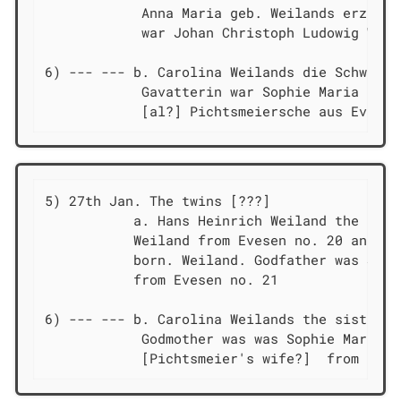
            Anna Maria geb. Weilands erzeugt
            war Johan Christoph Ludowig Weil
6) --- --- b. Carolina Weilands die Schweste
            Gavatterin war Sophie Maria geb. 
            [al?] Pichtsmeiersche aus Evesen
5) 27th Jan. The twins [???]

           a. Hans Heinrich Weiland the bego
           Weiland from Evesen no. 20 and hi
           born. Weiland. Godfather was Joha
           from Evesen no. 21

6) --- --- b. Carolina Weilands the sister of
            Godmother was was Sophie Maria, 
            [Pichtsmeier's wife?]  from Eves