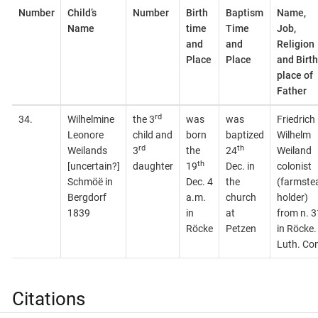
Number
Child’s
Number
Birth
Baptism
Name,
Name
time
Time
Job,
and
and
Religion
Place
Place
and Birth
place of
Father
rd
34.
Wilhelmine
the 3
was
was
Friedrich
Leonore
child and
born
baptized
Wilhelm
rd
th
Weilands
3
the
24
Weiland
th
[uncertain?]
daughter
19
Dec. in
colonist
Schmöë in
Dec. 4
the
(farmste
Bergdorf
a.m.
church
holder)
1839
in
at
from n. 3
Röcke
Petzen
in Röcke.
Luth. Con
Citations