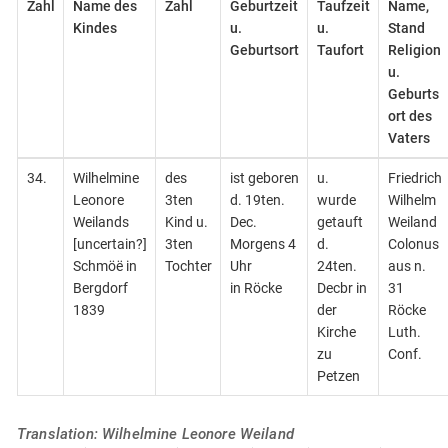
Zahl
Name des
Zahl
Geburtzeit
Taufzeit
Name,
Kindes
u.
u.
Stand
Geburtsort
Taufort
Religion
u.
Geburts
ort des
Vaters
34.
Wilhelmine
des
ist geboren
u.
Friedrich
Leonore
3ten
d. 19ten.
wurde
Wilhelm
Weilands
Kind u.
Dec.
getauft
Weiland
[uncertain?]
3ten
Morgens 4
d.
Colonus
Schmöë in
Tochter
Uhr
24ten.
aus n.
Bergdorf
in Röcke
Decbr in
31
1839
der
Röcke
Kirche
Luth.
zu
Conf.
Petzen
Translation: Wilhelmine Leonore Weiland