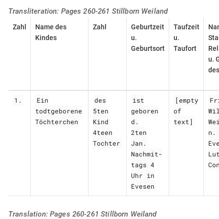
Transliteration: Pages 260-261 Stillborn Weiland
Zahl
Name des
Zahl
Geburtzeit
Taufzeit
Na
Kindes
u.
u.
Sta
Geburtsort
Taufort
Rel
u. 
des
1.
Ein
des
ist
[empty
Fr
todtgeborene
5ten
geboren
of
Wi
Töchterchen
Kind
d.
text]
We
4teen
2ten
n.
Tochter
Jan.
Ev
Nachmit-
Lu
tags 4
Co
Uhr in
Evesen
Translation: Pages 260-261 Stillborn Weiland