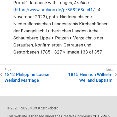
Portal", database with images,
Archion
(
https://www.archion.de/p/858268aa41/
: 4
November 2023), path: Niedersachsen >
Niedersächsisches Landesarchiv Kirchenbücher
der Evangelisch-Lutherischen Landeskirche
Schaumburg-Lippe > Petzen > Verzeichnis der
Getauften, Konfirmierten, Getrauten und
Gestorbenen 1785-1827 > Image 133 of 357
1812 Philippine Louise
1815 Heinrich Wilhelm
Weiland Marriage
Weiland Baptism
© 2021–2025 Kurt Krueckeberg
This website is licensed under the Creative Commons
CC BY-NC-