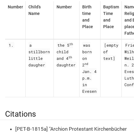
Number
Child’s
Number
Birth
Baptism
Name
Name
time
Time
Reli
and
and
and B
Place
Place
place
Fath
th
1.
a
the 5
was
[empty
Fri
stillborn
child
born
of
Wilh
th
little
and 4
on
text]
Weil
nd
daugher
daughter
2
n. 2
Jan. 4
Eves
p.m.
Luth
in
Conf
Evesen
Citations
[PET-B-1815a] "Archion Protestant Kirchenbücher